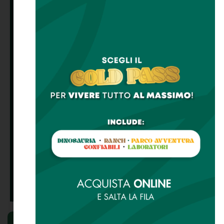
Eventi
Dinosauria
Santa Claus
Village
Fattoria
didattica
Halloween
Parco
Scuole e
avventura
gruppi
La Serra
Feste di
compleanno
Area Ristoro
Piazza del
Contadino