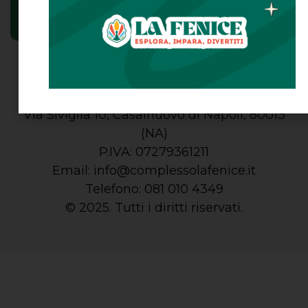
Info e prezzi
Come arrivare
Contatti
Chi siamo
Termini e condizioni
Privacy Policy
Cookie Policy
Società Agricola Masseria Fenice SRL
Via Siviglia 10, Casalnuovo di Napoli, 80013
(NA)
P.IVA: 07279361211
Email:
info@complessolafenice.it
Telefono:
081 010 4349
© 2025. Tutti i diritti riservati.