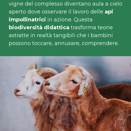
vigne del complesso diventano aula a cielo
aperto dove osservare il lavoro delle
api
impollinatrici
in azione. Questa
biodiversità didattica
trasforma teorie
astratte in realtà tangibili che i bambini
possono toccare, annusare, comprendere.