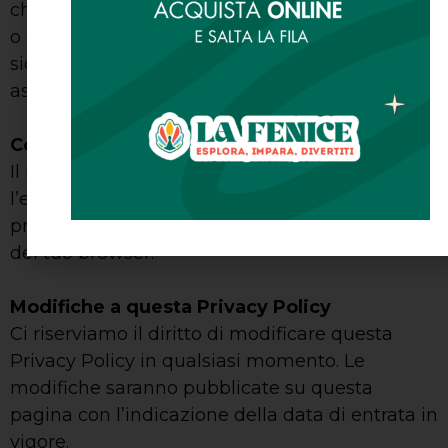
che nessun metodo di trasmissione su Internet
o di archiviazione elettronica è completamente
sicuro, e non possiamo garantire la sicurezza
assoluta dei dati.
Cookie
Il nostro sito utilizza cookie per migliorare
l’esperienza dell’utente. Puoi gestire le
preferenze dei cookie tramite le impostazioni
del tuo browser.
Modifiche a questa Privacy Policy
Ci riserviamo il diritto di modificare questa
Privacy Policy in qualsiasi momento. Le
modifiche saranno pubblicate su questa
pagina con l’indicazione della data di entrata in
vigore.