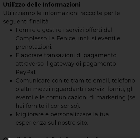
Utilizzo delle Informazioni
Utilizziamo le informazioni raccolte per le
seguenti finalità:
Fornire e gestire i servizi offerti dal
Complesso La Fenice, inclusi eventi e
prenotazioni.
Elaborare transazioni di pagamento
attraverso il gateway di pagamento
PayPal.
Comunicare con te tramite email, telefono
o altri mezzi riguardanti i servizi forniti, gli
eventi e le comunicazioni di marketing (se
hai fornito il consenso).
Migliorare e personalizzare la tua
esperienza sul nostro sito.
Condivisione delle Informazioni