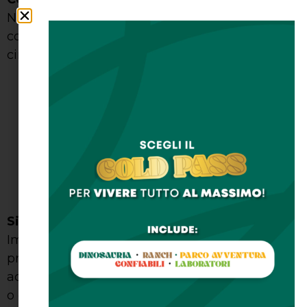
Non condividiamo le tue informazioni personali
con terze parti al di fuori delle seguenti
circostanze:
Quando è necessario per fornire i servizi
richiesti, ad esempio con partner che
gestiscono i nostri eventi.
Quando abbiamo ottenuto il tuo consenso
per farlo.
Quando è richiesto per rispettare leggi,
regolamenti o richieste governative.
Sicurezza delle Informazioni
Implementiamo misure di sicurezza per
proteggere le tue informazioni personali contro
accessi non autorizzati, modifiche, divulgazioni
o distruzioni non autorizzate. Tuttavia, ricorda